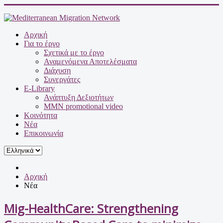
Αρχική
Για το έργο
Σχετικά με το έργο
Αναμενόμενα Αποτελέσματα
Διάχυση
Συνεργάτες
E-Library
Ανάπτυξη Δεξιοτήτων
MMN promotional video
Κοινότητα
Νέα
Επικοινωνία
Αρχική
Νέα
Mig-HealthCare: Strengthening