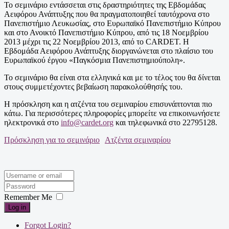
Το σεμινάριο εντάσσεται στις δραστηριότητες της Εβδομάδας
Αειφόρου Ανάπτυξης που θα πραγματοποιηθεί ταυτόχρονα στο
Πανεπιστήμιο Λευκωσίας, στο Ευρωπαϊκό Πανεπιστήμιο Κύπρου
και στο Ανοικτό Πανεπιστήμιο Κύπρου, από τις 18 Νοεμβρίου
2013 μέχρι τις 22 Νοεμβρίου 2013, από το CARDET. Η
Εβδομάδα Αειφόρου Ανάπτυξης διοργανώνεται στο πλαίσιο του
Ευρωπαϊκού έργου «Παγκόσμια Πανεπιστημιούπολη».
Το σεμινάριο θα είναι στα ελληνικά και με το τέλος του θα δίνεται
στους συμμετέχοντες βεβαίωση παρακολούθησής του.
H πρόσκληση και η ατζέντα του σεμιναρίου επισυνάπτονται πιο
κάτω. Για περισσότερες πληροφορίες μπορείτε να επικοινωνήσετε
ηλεκτρονικά στο
info@cardet.org
και τηλεφωνικά στο 22795128.
Πρόσκληση για το σεμινάριο
Ατζέντα σεμιναρίου
Remember Me
Log in
Forgot Login?